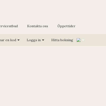
erviceutbud
Kontakta oss
Öppettider
1
har en kod
Logga in
Hitta bokning